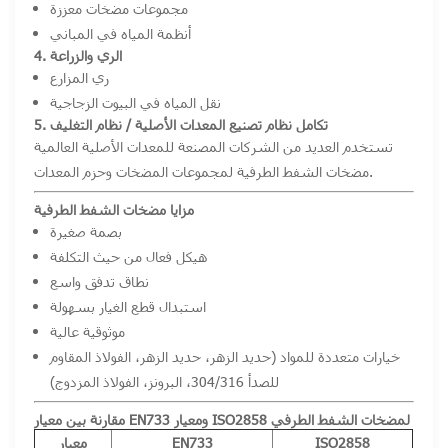
مجموعات مضخات معززة
أنظمة المياه في المباني
4. الري والزراعة
ري المزارع
نقل المياه في البيوت الزجاجية
5. تكامل نظام تصنيع المعدات الأصلية / نظام التغليف
تستخدم العديد من الشركات المصنعة للمعدات الأصلية العالمية
مضخات الشفط الطرفية لمجموعات المضخات وحزم المعدات.
مزايا مضخات الشفط الطرفية
بصمة صغيرة
هيكل فعال من حيث التكلفة
نطاق تدفق واسع
استبدال قطع الغيار بسهولة
موثوقية عالية
خيارات متعددة للمواد (حديد الزهر، حديد الزهر، الفولاذ المقاوم
للصدأ 304/316، البرونز، الفولاذ المزدوج)
مقارنة بين معيار EN733 ومعيار ISO2858 لمضخات الشفط الطرفي
ISO2858
EN733
معيار