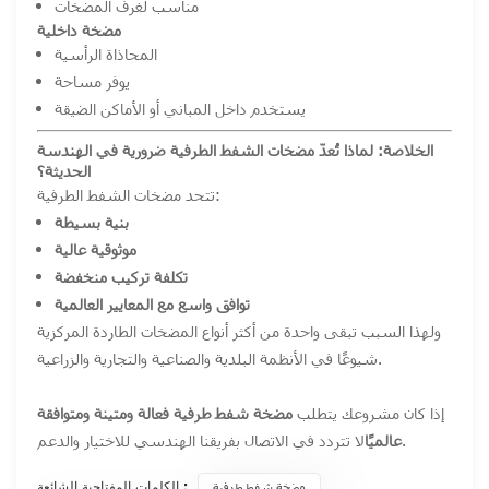
مناسب لغرف المضخات
مضخة داخلية
المحاذاة الرأسية
يوفر مساحة
يستخدم داخل المباني أو الأماكن الضيقة
الخلاصة: لماذا تُعدّ مضخات الشفط الطرفية ضرورية في الهندسة
الحديثة؟
تتحد مضخات الشفط الطرفية:
بنية بسيطة
موثوقية عالية
تكلفة تركيب منخفضة
توافق واسع مع المعايير العالمية
ولهذا السبب تبقى واحدة من أكثر أنواع المضخات الطاردة المركزية
شيوعًا في الأنظمة البلدية والصناعية والتجارية والزراعية.
إذا كان مشروعك يتطلب
مضخة شفط طرفية فعالة ومتينة ومتوافقة
لا تتردد في الاتصال بفريقنا الهندسي للاختيار والدعم.
عالميًا
الكلمات المفتاحية الشائعة :
مضخة شفط طرفية