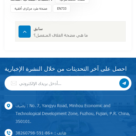
EN733
مضخة طرد مركزي أفقية
سابق
ما هي مضخة الغلاف المنفصل؟
احصل على آخر التحديثات من خلال النشرة الإخبارية
يضيف : No. 7, Yangyu Road, Minhou Economic and
Technological Development Zone, Fuzhou, Fujian, P.R. China,
350101.
هاتف : +86-591-38260798