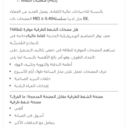
متطلبات الكفاءة (MEI)
بالنسبة للاحتياجات عالية الكفاءة، يفضل العديد من العملاء
.
سلسلة EK
مثل لدينا
MEI ≥ 0.40
المضخات ذات
هل مضخات الشفط الطرفية موفرة للطاقة؟
نعم، توفر التصاميم الهيدروليكية الحديثة
كفاءة عالية
وخاصة في
النماذج المُحسَّنة.
تساهم المضخات الموفرة للطاقة في خفض تكاليف التشغيل على
المدى الطويل، وهو أمر بالغ الأهمية بالنسبة لما يلي:
أنظمة التدفئة والتهوية وتكييف الهواء
غرف المضخات تعمل على مدار الساعة طوال أيام الأسبوع
حلقات التبريد الصناعية
إمدادات المياه البلدية
مضخة الشفط الطرفية مقابل المضخة المدمجة: ما الفرق؟
مضخة شفط طرفية
أفقي
أسهل في الصيانة
يتعامل مع التدفقات الأكبر