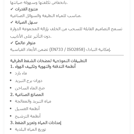
بانخفاض تكلفتها وسهولة صيانتها.
متنوع القدرات
✔
مناسب للمياه النظيفة والسوائل الصناعية.
سهل الصيانة
✔
تسمح التصاميم القابلة للسحب من الخلف بإزالة المجموعة الدوارة
دون التأثير على الأنابيب.
متوفر عالميًا
✔
تضمن الأبعاد القياسية (EN733 / ISO2858) إمكانية التبادل.
التطبيقات النموذجية لمضخات الشفط الطرفية
1. أنظمة التدفئة والتهوية وتكييف الهواء
ماء بارد
دوران برج التبريد
ضخ الماء الساخن
2. المصانع الصناعية
مياه التبريد والمعالجة
أنظمة الغسيل
أنظمة الترشيح
3. إمدادات المياه وتعزيز الضغط
توزيع المياه البلدية