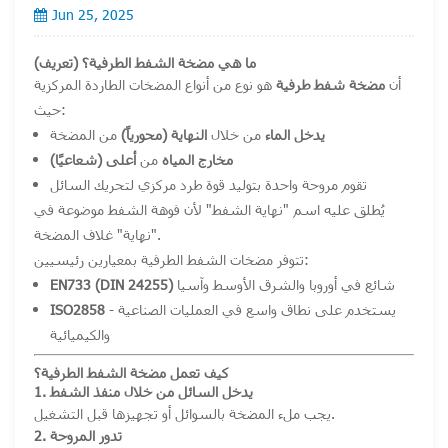
Jun 25, 2025
ما هي مضخة الشفط الطرفية؟ (تعريف)
أن
مضخة شفط طرفية
هو نوع من أنواع المضخات الطاردة المركزية
حيث:
يدخل الماء
من خلال
النهاية (محورياً)
من المضخة
مخارج المياه
من
أعلى (شعاعيًا)
تقوم مروحة واحدة بتوليد قوة طرد مركزي لتحريك السائل
يُطلق عليه اسم
"نهاية الشفط"
لأن فوهة الشفط موضوعة في
"نهاية" غلاف المضخة.
تتوفر مضخات الشفط الطرفية بمعيارين رئيسيين:
شائع في أوروبا والشرق الأوسط وآسيا
EN733 (DIN 24255)
- يستخدم على نطاق واسع في العمليات الصناعية
ISO2858
والكيميائية
كيف تعمل مضخة الشفط الطرفية؟
1. يدخل السائل من خلال منفذ الشفط
يجب ملء المضخة بالسوائل أو تجهيزها قبل التشغيل.
2. تدور المروحة