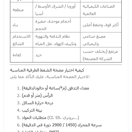
الصناعات الكيميائية
أوروبا / الشرق الأوسط /
منطقة
العالمية
آسيا
أحجام موحدة، صغيرة
أكثر قوة، وضغط أعلى
بناء
الحجم
مصنع صناعي
نظام التدفئة والتهوية
الاستخدام
وكيميائي
وتكييف الهواء، نقل المياه
الشائع
مرتفع (يختلف حسب
جيد
كفاءة
الشركة المصنعة)
كيفية اختيار مضخة الشفط الطرفية المناسبة
لاختيار المضخة المناسبة، عليك التأكد مما يلي:
معدل التدفق (م³/ساعة أو جالون/دقيقة)
الرأس (متر أو قدم)
درجة حرارة السائل
بيئة التركيب
(CI، SS، برونزي...)
متطلبات المواد
سرعة المحرك (1450 / 2900 دورة في الدقيقة)