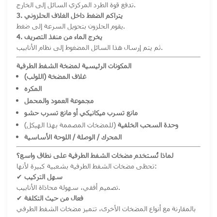
تدفع قوة الطرد المركزي السائل إلى الخارج.
3. يتراكم الضغط داخل الغلاف الحلزوني
يقوم الحلزون بتحويل السرعة إلى ضغط.
4. يخرج الماء من منفذ التصريف
ثم يتم إرسال هذا السائل المضغوط إلى نظام الأنابيب.
المكونات الرئيسية لمضخة الشفط الطرفية
غلاف المضخة (اللولب)
المكره
مجموعة العمود والمحمل
مانع تسرب ميكانيكي أو مانع تسرب حشو
وحدة السحب الخلفية
(للمضخات المصممة بهذا الهيكل)
المحرك / الوصلة / اللوحة الأساسية
لماذا تُستخدم مضخات الشفط الطرفية على نطاق واسع؟
تحظى مضخات الشفط الطرفية بشعبية كبيرة لأنها:
سهل التركيب
✔
تصميم أفقي، سهولة محاذاة الأنابيب.
فعال من حيث التكلفة
✔
بالمقارنة مع أنواع المضخات الأخرى، تتميز مضخات الشفط الطرفي