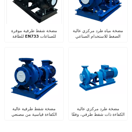
مضخة مياه طرد مركزي عالية
مضخة شفط طرفية موفرة
الضغط للاستخدام الصناعي
للطاقة EN733 للصناعات
الكيميائية
مضخة طرد مركزي عالية
مضخة شفط طرفية عالية
الكفاءة ذات شفط طرفي، وفقًا
الكفاءة قياسية من مصنعي
لمعيار EN733/ DIN24255،
المعدات الأصلية/مصنعي
للاستخدام الصناعي
التصميم الأصلي لأنظمة التدفئة
والتهوية وتكييف الهواء للري