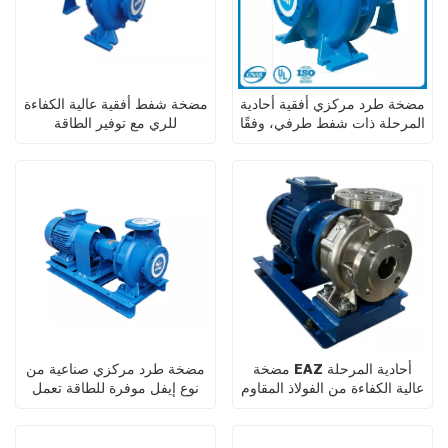
مضخة طرد مركزي أفقية أحادية
مضخة شفط أفقية عالية الكفاءة
المرحلة ذات شفط طرفي، وفقًا
للري مع توفير الطاقة
لمعيار Eifel ISO2858،
لخدمات المباني
مضخة EAZ أحادية المرحلة
مضخة طرد مركزي صناعية من
عالية الكفاءة من الفولاذ المقاوم
نوع إيفل موفرة للطاقة تعمل
للصدأ EN733 للصناعات
بنظام الشفط النهائي
الكيميائية