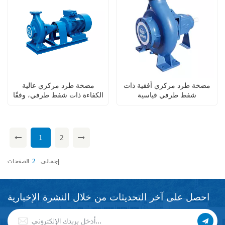
مضخة طرد مركزي أفقية ذات
مضخة طرد مركزي عالية
شفط طرفي قياسية
الكفاءة ذات شفط طرفي، وفقًا
DIN24255/ EN733 للري
لمعيار EN733/ DIN24255،
للاستخدام الصناعي
1
2
إجمالي
2
الصفحات
احصل على آخر التحديثات من خلال النشرة الإخبارية