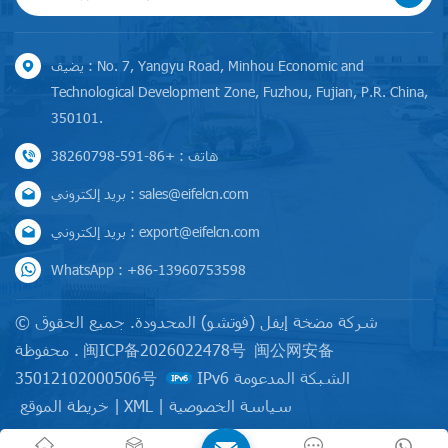
يضيف : No. 7, Yangyu Road, Minhou Economic and
Technological Development Zone, Fuzhou, Fujian, P.R. China,
350101.
هاتف : +86-591-38260798
بريد إلكتروني : sales@eifelcn.com
بريد إلكتروني : export@eifelcn.com
WhatsApp : +86-13960753598
© شركة مضخة إيفل (فوتشو) المحدودة. جميع الحقوق
闽公网安备
闽ICP备2026022478号
محفوظة .
IPv6 الشبكة المدعومة
35012102000506号
سياسة الخصوصية
|
XML
|
خريطة الموقع