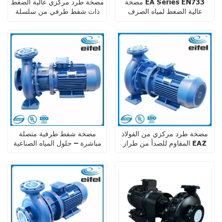
مضخة EA Series EN733
مضخة طرد مركزي عالية الضغط
عالية الضغط لمياه الصرف
ذات شفط طرفي من سلسلة
الصحي
EA EN733/DIN24255 للري
والتدفئة والتهوية وتكييف الهواء
مضخة طرد مركزي من الفولاذ
مضخة شفط طرفية متصلة
المقاوم للصدأ من طراز EAZ
مباشرة – حلول المياه الصناعية
DIN24255 للاستخدام الصناعي
عالية الضغط