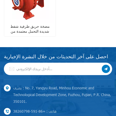
مضخة حريق طرفية شفط
شديدة التحمل معتمدة من
مختبرات UL للمباني الشاهقة
احصل على آخر التحديثات من خلال النشرة الإخبارية
يضيف : No. 7, Yangyu Road, Minhou Economic and
Technological Development Zone, Fuzhou, Fujian, P.R. China,
350101.
هاتف : +86-591-38260798