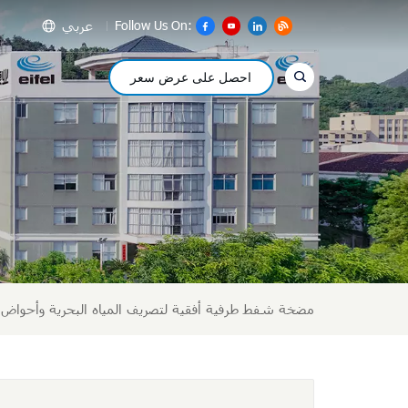
عربي
Follow Us On:
احصل على عرض سعر
glish
сский
pañol
عر
文
مضخة شفط طرفية أفقية لتصريف المياه البحرية وأحواض