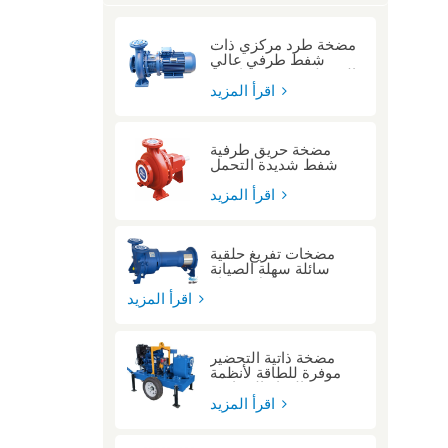
مضخة طرد مركزي ذات
شفط طرفي عالي
الضغط ومقترنة مباشرة
اقرأ المزيد
مضخة حريق طرفية
شفط شديدة التحمل
معتمدة من مختبرات UL
للمباني الشاهقة
اقرأ المزيد
مضخات تفريغ حلقية
سائلة سهلة الصيانة
بتصميم حامل محرك
اقرأ المزيد
مضخة ذاتية التحضير
موفرة للطاقة لأنظمة
المياه الصناعية
اقرأ المزيد