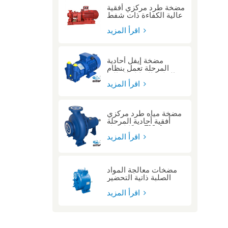
مضخة طرد مركزي أفقية
عالية الكفاءة ذات شفط
طرفي مزودة بمحرك
ديزل للعمليات على
اقرأ المزيد
ارتفاعات عالية
مضخة إيفل أحادية
المرحلة تعمل بنظام
الحلقة السائلة الخالية
من الزيت، مصممة
اقرأ المزيد
للتعامل مع الغازات
الرطبة.
مضخة مياه طرد مركزي
أفقية أحادية المرحلة
وفقًا لمعيار Eifel
ISO2858
اقرأ المزيد
مضخات معالجة المواد
الصلبة ذاتية التحضير
شديدة التحمل ذات
ضغط عالٍ
اقرأ المزيد