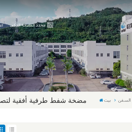
محدد المضخة الذكي
ات
En
Ру
Es
بي
中
مضخة شفط طرفية أفقية لتصري
 السفن
بيت