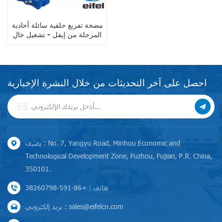
مضخة تفريغ حلقية سائلة أحادية
المرحلة من إيفل - تشغيل خالٍ
من الزيت لمعالجة الغازات
الرطبة
احصل على آخر التحديثات من خلال النشرة الإخبارية
يضيف : No. 7, Yangyu Road, Minhou Economic and
Technological Development Zone, Fuzhou, Fujian, P.R. China,
350101.
هاتف : +86-591-38260798
بريد إلكتروني : sales@eifelcn.com