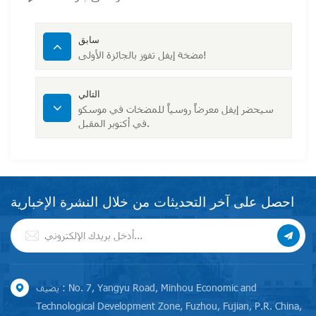
سابق
مضخة إيفل تفوز بالجائزة الأولى!
التالي
سيحضر إيفل معرضاً روسياً للمضخات في موسكو
في أكتوبر المقبل.
احصل على آخر التحديثات من خلال النشرة الإخبارية
يضيف : No. 7, Yangyu Road, Minhou Economic and
Technological Development Zone, Fuzhou, Fujian, P.R. China,