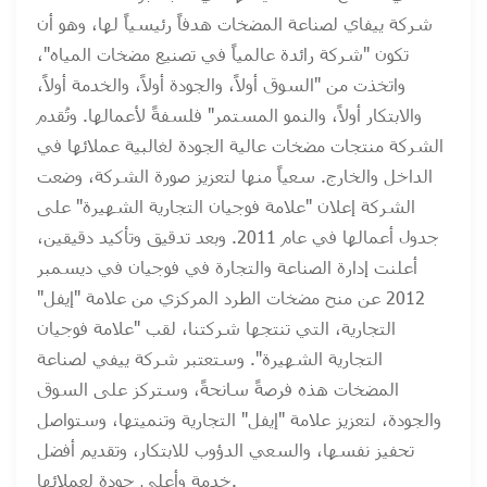
شركة ييفاي لصناعة المضخات هدفاً رئيسياً لها، وهو أن
تكون "شركة رائدة عالمياً في تصنيع مضخات المياه"،
واتخذت من "السوق أولاً، والجودة أولاً، والخدمة أولاً،
والابتكار أولاً، والنمو المستمر" فلسفةً لأعمالها. وتُقدم
الشركة منتجات مضخات عالية الجودة لغالبية عملائها في
الداخل والخارج. سعياً منها لتعزيز صورة الشركة، وضعت
الشركة إعلان "علامة فوجيان التجارية الشهيرة" على
جدول أعمالها في عام 2011. وبعد تدقيق وتأكيد دقيقين،
أعلنت إدارة الصناعة والتجارة في فوجيان في ديسمبر
2012 عن منح مضخات الطرد المركزي من علامة "إيفل"
التجارية، التي تنتجها شركتنا، لقب "علامة فوجيان
التجارية الشهيرة". وستعتبر شركة ييفي لصناعة
المضخات هذه فرصةً سانحةً، وستركز على السوق
والجودة، لتعزيز علامة "إيفل" التجارية وتنميتها، وستواصل
تحفيز نفسها، والسعي الدؤوب للابتكار، وتقديم أفضل
خدمة وأعلى جودة لعملائها.