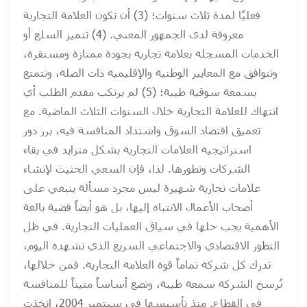
فعليًا لمدة ثلاث سنوات؛ (3) أن تكون العلامة التجارية
معروفة لدى الجمهور المعني. (4) تتميز السلع أو
الخدمات المسجلة بعلامة تجارية بجودة ممتازة ومستقرة،
وتتوافق مع المعايير الوطنية والإقليمية ذات الصلة، وتتمتع
بسمعة سوقية طيبة؛ (5) لم يرتكب مقدم الطلب أي
انتهاك للعلامة التجارية خلال السنوات الثلاث الماضية. مع
تعميق اقتصاد السوق واشتداد المنافسة فيه، برز دور
استراتيجية العلامات التجارية بشكل متزايد في بقاء
الشركات وتطورها. لذا، فإن السعي الحثيث لإنشاء
علامات تجارية شهيرة ليس مجرد مسألة ينبغي على
أصحاب الأعمال الانتباه إليها، بل هو أيضاً قضية بالغة
الأهمية يجب حلها في سياق العمليات التجارية. في ظل
التطور الاقتصادي والاجتماعي السريع الذي نشهده اليوم،
تدرك كل شركة تماماً قوة العلامة التجارية. فمن خلالها،
تُرسخ الشركة سمعة طيبة، وتضع أساساً متيناً للمنافسة
في القطاع. منذ تأسيسها في سبتمبر 2004، اتخذت