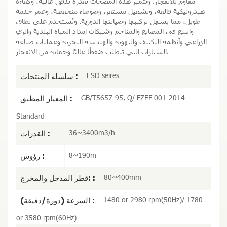
مقاوم للانفجار. وتتميز هذه المضخات بقدرة تدفق عالية، وكفاءة
هيدروليكية فائقة، وتشغيل مستقر، وضوضاء منخفضة، وعمر خدمة
طويل، مما يسهل تركيبها وصيانتها الدورية. وتُستخدم على نطاق
واسع في المصانع والمناجم وشبكات إمداد المياه البلدية والري
الزراعي وأنظمة التكييف والتهوية والهندسة البحرية وعمليات صناعة
السيارات التي تتطلب ضغطًا عاليًا وحماية من الانفجار.
ESD seires
سلسلة المنتجات :
GB/T5657-95, Q/ FZEF 001-2014
المعيار المطبق :
Standard
36~3400m3/h
القدرات :
8~190m
رؤوس :
80~400mm
قطر المدخل والمخرج: :
1480 or 2980 rpm(50Hz)/ 1780
السرعة (دورة/دقيقة) :
or 3580 rpm(60Hz)