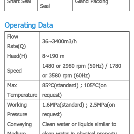
Shaft Seal
Gland Packing
Seal
Operating Data
Flow
36~3400m3/h
Rate(Q)
Head(H)
8~190 m
1480 or 2980 rpm (50Hz) / 1780
Speed
or 3580 rpm (60Hz)
Max
85℃(standard) ; 105℃(on
Temperature
request)
Working
1.6MPa(standard) ; 2.5MPa(on
Pressure
request)
Conveying
Clean water or liquids similar to
Medium
clean water in physical property