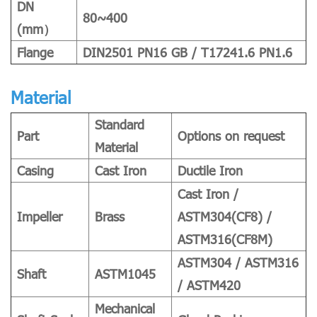
DN
80~400
(mm）
Flange
DIN2501 PN16 GB / T17241.6 PN1.6
Material
Standard
Part
Options on request
Material
Casing
Cast Iron
Ductile Iron
Cast Iron /
Impeller
Brass
ASTM304(CF8) /
ASTM316(CF8M)
ASTM304 / ASTM316
Shaft
ASTM1045
/ ASTM420
Mechanical