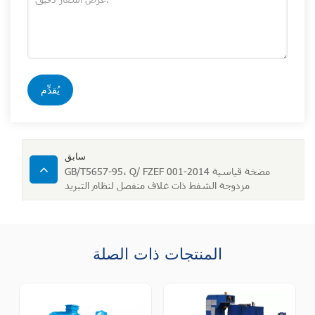
يُقدِّم
سابق
GB/T5657-95، Q/ FZEF 001-2014 مضخة قياسية
مزدوجة الشفط ذات غلاف منفصل لنظام التبريد
المنتجات ذات الصلة