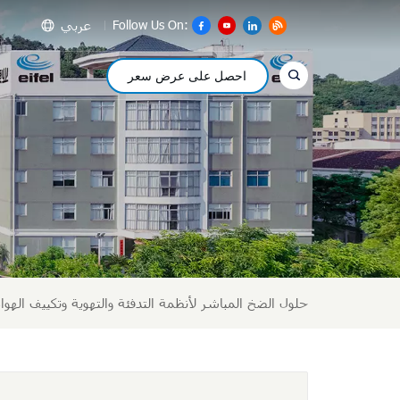
عربي
Follow Us On:
احصل على عرض سعر
glish
сский
pañol
عر
文
حلول الضخ المباشر لأنظمة التدفئة والتهوية وتكييف الهواء