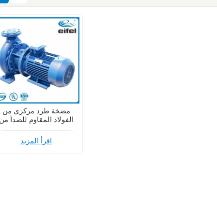
مضخة طرد مركزي من
الفولاذ المقاوم للصدأ من
طراز EAZ DIN24255
للاستخدام الصناعي
اقرأ المزيد