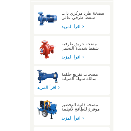
مضخة طرد مركزي ذات
شفط طرفي عالي
الضغط ومقترنة مباشرة
اقرأ المزيد
مضخة حريق طرفية
شفط شديدة التحمل
معتمدة من مختبرات UL
للمباني الشاهقة
اقرأ المزيد
مضخات تفريغ حلقية
سائلة سهلة الصيانة
بتصميم حامل محرك
اقرأ المزيد
مضخة ذاتية التحضير
موفرة للطاقة لأنظمة
المياه الصناعية
اقرأ المزيد