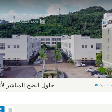
محدد المضخة الذكي
ات
En
Ру
Es
بي
中
حلول الضخ المباشر لأنظ
بيت