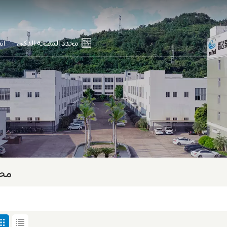
محدد المضخة الذكي
ات
En
Ру
Es
بي
中
مض