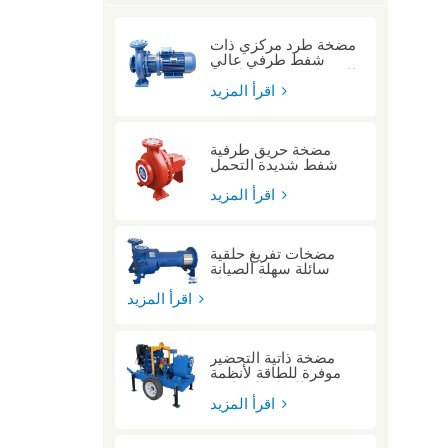
مضخة طرد مركزي ذات
شفط طرفي عالي
الضغط ومقترنة مباشرة
اقرأ المزيد
مضخة حريق طرفية
شفط شديدة التحمل
معتمدة من مختبرات UL
للمباني الشاهقة
اقرأ المزيد
مضخات تفريغ حلقية
سائلة سهلة الصيانة
بتصميم حامل محرك
اقرأ المزيد
مضخة ذاتية التحضير
موفرة للطاقة لأنظمة
المياه الصناعية
اقرأ المزيد