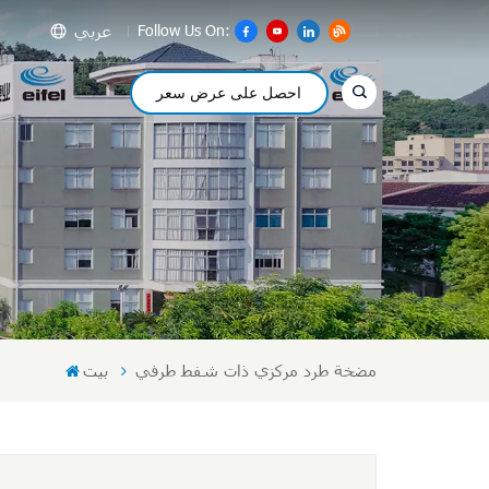
عربي
Follow Us On:
احصل على عرض سعر
glish
сский
pañol
عر
文
مضخة طرد مركزي ذات شفط طرفي
بيت