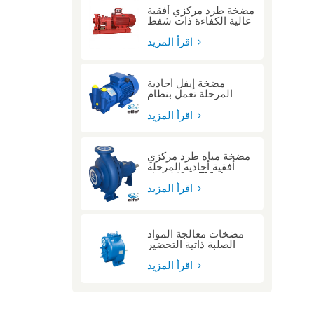
مضخة طرد مركزي أفقية
عالية الكفاءة ذات شفط
طرفي مزودة بمحرك
ديزل للعمليات على
اقرأ المزيد
ارتفاعات عالية
مضخة إيفل أحادية
المرحلة تعمل بنظام
الحلقة السائلة الخالية
من الزيت، مصممة
اقرأ المزيد
للتعامل مع الغازات
الرطبة.
مضخة مياه طرد مركزي
أفقية أحادية المرحلة
وفقًا لمعيار Eifel
ISO2858
اقرأ المزيد
مضخات معالجة المواد
الصلبة ذاتية التحضير
شديدة التحمل ذات
ضغط عالٍ
اقرأ المزيد