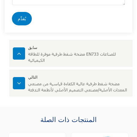
يُقدِّم
سابق
مضخة شفط طرفية موفرة للطاقة EN733 للصناعات
الكيميائية
التالي
مضخة شفط طرفية عالية الكفاءة قياسية من مصنعي
المعدات الأصلية/مصنعي التصميم الأصلي لأنظمة التدفئة
والتهوية وتكييف الهواء للري
المنتجات ذات الصلة