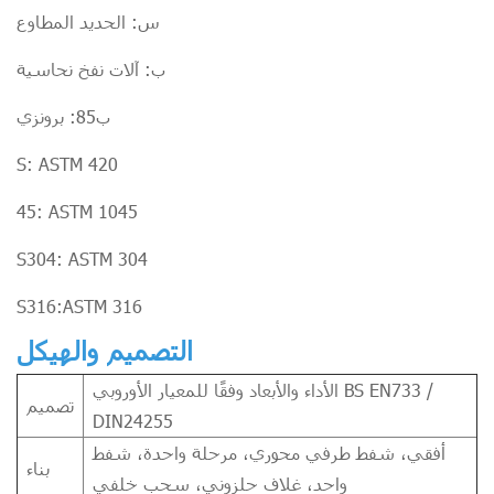
س: الحديد المطاوع
ب: آلات نفخ نحاسية
ب85: برونزي
S: ASTM 420
45: ASTM 1045
S304: ASTM 304
S316:ASTM 316
التصميم والهيكل
الأداء والأبعاد وفقًا للمعيار الأوروبي BS EN733 /
تصميم
DIN24255
أفقي، شفط طرفي محوري، مرحلة واحدة، شفط
بناء
واحد، غلاف حلزوني، سحب خلفي