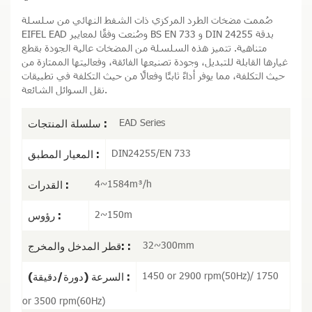
صُممت مضخات الطرد المركزي ذات الشفط النهائي من سلسلة
EIFEL EAD وصُنعت وفقًا لمعايير BS EN 733 و DIN 24255 بدقة
متناهية. تتميز هذه السلسلة من المضخات عالية الجودة بقطع
غيارها القابلة للتبديل، وجودة تصنيعها الفائقة، وفعاليتها الممتازة من
حيث التكلفة، مما يوفر أداءً ثابتًا وفعالًا من حيث التكلفة في تطبيقات
نقل السوائل الشائعة.
EAD Series
سلسلة المنتجات :
DIN24255/EN 733
المعيار المطبق :
4~1584m³/h
القدرات :
2~150m
رؤوس :
32~300mm
قطر المدخل والمخرج: :
1450 or 2900 rpm(50Hz)/ 1750
السرعة (دورة/دقيقة) :
or 3500 rpm(60Hz)