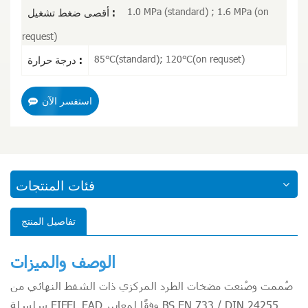
1.0 MPa (standard) ; 1.6 MPa (on
أقصى ضغط تشغيل :
request)
85℃(standard); 120℃(on requset)
درجة حرارة :
استفسر الآن
فئات المنتجات
تفاصيل المنتج
الوصف والميزات
صُممت وصُنعت مضخات الطرد المركزي ذات الشفط النهائي من
سلسلة EIFEL EAD وفقًا لمعايير BS EN 733 / DIN 24255.